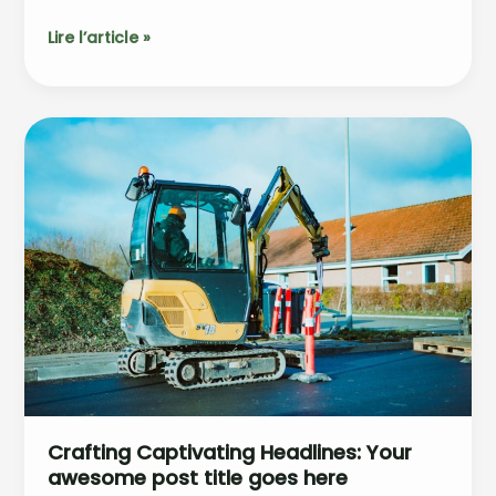
The
Lire l’article »
Art
of
Drawing
Readers
In:
Your
attractive
post
title
goes
here
Crafting Captivating Headlines: Your
awesome post title goes here