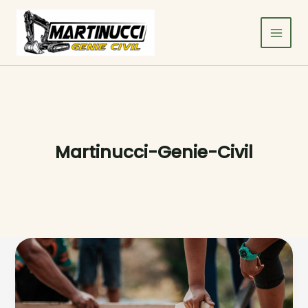
Aller
au
contenu
Main
Men
Martinucci-Genie-Civil