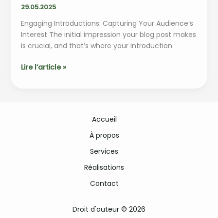
29.05.2025
Engaging Introductions: Capturing Your Audience’s
Interest The initial impression your blog post makes
is crucial, and that’s where your introduction
Crafting
Lire l’article »
Captivating
Headlines:
Your
awesome
Accueil
post
title
À propos
goes
Services
here
Réalisations
Contact
Droit d'auteur © 2026